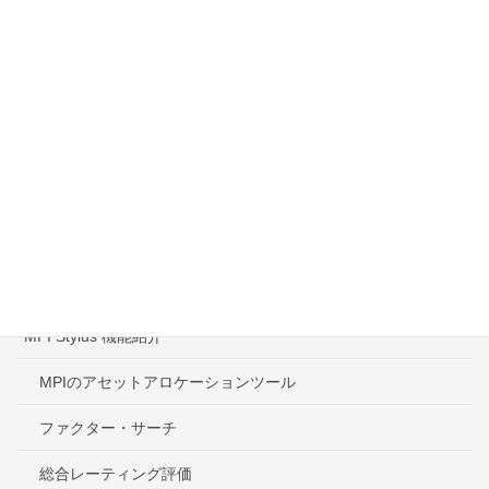
オプション－スタイラスパッケージ
MPI Stylus RIA
MPI Stylus 動作環境
投資信託分析データ スプレッドシート提供サービス
コンサルティング－各種レポート受託サービス
ファンドのパフォーマンス評価
MPIスタイラスプロ 11.4ｊ
MPI Stylus 機能紹介
MPIのアセットアロケーションツール
ファクター・サーチ
総合レーティング評価