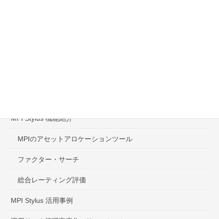
MPI Stylus 動作環境
投資信託分析データ スプレッドシート提供サービス
コンサルティング－各種レポート受託サービス
ファンドのパフォーマンス評価
MPIスタイラスプロ 11.4ｊ
MPI Stylus 機能紹介
MPIのアセットアロケーションツール
ファクター・サーチ
総合レーティング評価
MPI Stylus 活用事例